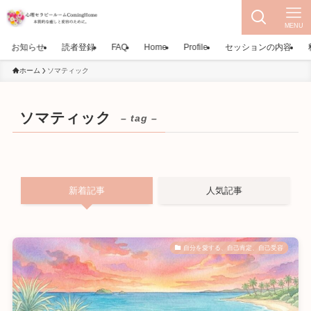
MENU
お知らせ
読者登録
FAQ
Home
Profile
セッションの内容
ホーム
ソマティック
ソマティック
– tag –
新着記事
人気記事
自分を愛する、自己肯定、自己受容