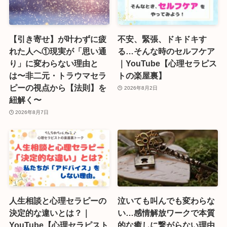
【引き寄せ】が叶わずに疲
不安、緊張、ドキドキす
れた人へ①現実が「思い通
る…そんな時のセルフケア
り」に変わらない理由と
｜YouTube【心理セラピス
は〜非二元・トラウマセラ
トの楽屋裏】
ピーの視点から【法則】を
2026年8月2日
紐解く〜
2026年8月7日
人生相談と心理セラピーの
泣いても叫んでも変わらな
決定的な違いとは？｜
い…感情解放ワークで本質
YouTube【心理セラピスト
的な癒しに繋がらない理由