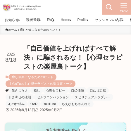
MENU
お知らせ
読者登録
FAQ
Home
Profile
セッションの内容
ホーム
癒しや楽になるためのヒント
「自己価値を上げればすべて解
2025
決」に騙されるな！【心理セラピ
8/18
ストの楽屋裏トーク】
癒しや楽になるためのヒント
【YouTube】心理セラピストの楽屋裏トーク
生きづらさ
癒し
心理セラピー
自己価値
自己肯定感
引き寄せの法則
セルフコンパッション
スピリチュアルジプシー
心の仕組み
OAD
YouTube
ちえなおちゃんねる
2025年8月18日
2025年9月2日