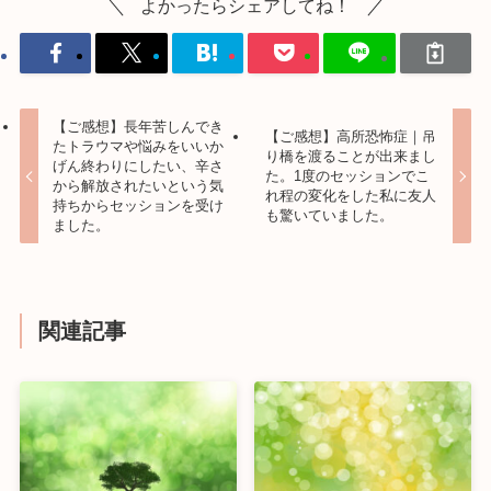
よかったらシェアしてね！
【ご感想】長年苦しんでき
【ご感想】高所恐怖症｜吊
たトラウマや悩みをいいか
り橋を渡ることが出来まし
げん終わりにしたい、辛さ
た。1度のセッションでこ
から解放されたいという気
れ程の変化をした私に友人
持ちからセッションを受け
も驚いていました。
ました。
関連記事