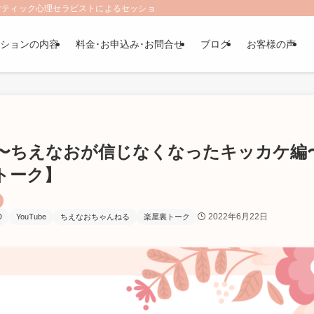
ティック心理セラピストによるセッション。 | 「それでも自分を愛したい」対症
ションの内容
料金･お申込み･お問合せ
ブログ
お客様の声
〜ちえなおが信じなくなったキッカケ編
トーク】
2022年6月22日
D
YouTube
ちえなおちゃんねる
楽屋裏トーク