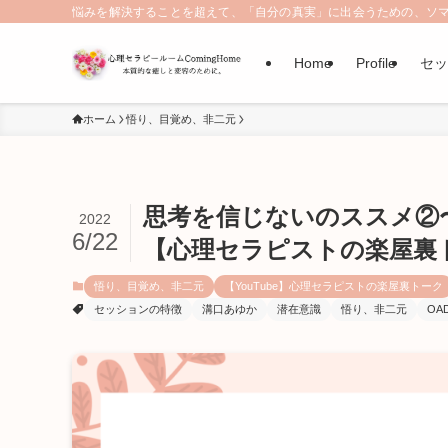
悩みを解決することを超えて、「自分の真実」に出会うための、ソマ
Home
Profile
セッ
ホーム
悟り、目覚め、非二元
思考を信じないのススメ②
2022
6/22
【心理セラピストの楽屋裏
悟り、目覚め、非二元
【YouTube】心理セラピストの楽屋裏トーク
セッションの特徴
溝口あゆか
潜在意識
悟り、非二元
OA